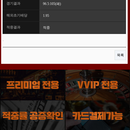
경기결과
96.5:105(패)
해외초기배당
1.95
적중결과
적중
.
목록