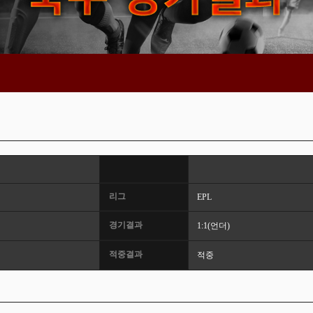
리그
EPL
경기결과
1:1(언더)
적중결과
적중