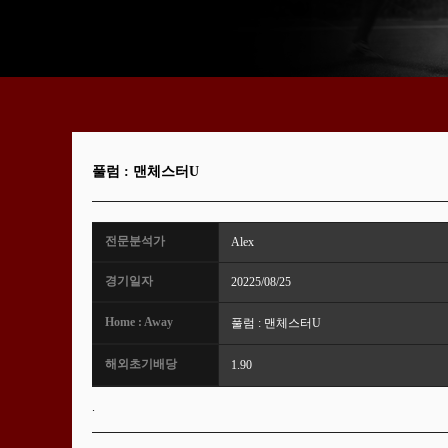
풀럼 : 맨체스터U
전문분석가
Alex
경기일자
20225/08/25
Home : Away
풀럼 : 맨체스터U
해외초기배당
1.90
.